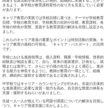
関連する諸活動を体系化し計画的、組織的に実施することがで
きるよう、各学校が教育課程変性の在り方を見直していく必要
があります。
キャリア教育の実践では学校目標に基づき、テーマが学校教育
目標、学校の教育方針、学校教育の目的や目標、教育課程、各
学校の特色や実態、直面する教育課題の解決を目指し設定され
ました。
これらのキャリア発達の重要なポイントは特別活動の実施、キ
ャリア教育の過程の可視化、「キャリア・パスポート」の活用
です。
学校における進路指導は、個人資料、職業・学校情報、啓発的
経験及び相談を通じて、自ら、将来の進路選択、計画をし、就
職または進学して、さらにその後の生活よりよく適応し、進歩
する能力を伸長するように、教師が教育の一環として、組織
的、継続的に援助する過程であると定義されました。
中学校ではキャリア・カウンセリングが行われ、生徒の主体的
な進路選択に必要な資質・能力を高め、自主的な態度の伸長を
支援・援助するねらいがありました。
生徒一人一人が抱えている問題や課題についての解決を目指し
つつ、キャリア発達支援に生かしました。