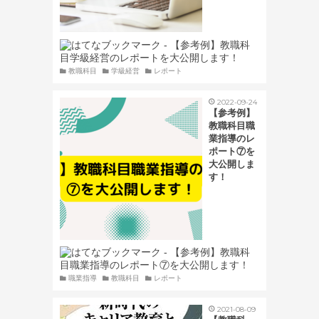
教職科目
学級経営
レポート
2022-09-24
【参考例】
教職科目職
業指導のレ
ポート⑦を
大公開しま
す！
職業指導
教職科目
レポート
2021-08-09