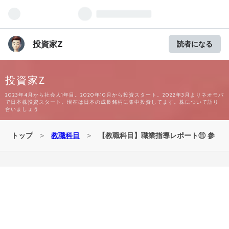
投資家Z
読者になる
投資家Z
2023年4月から社会人1年目。2020年10月から投資スタート。2022年3月よりネオモバ
で日本株投資スタート。現在は日本の成長銘柄に集中投資してます。株について語り
合いましょう
トップ
>
教職科目
>
【教職科目】職業指導レポート⑪ 参
考例