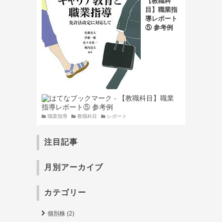
【教職科
目】職業指
導レポート
⑤ 参考例
職業指導
教職科目
レポート
注目記事
月別アーカイブ
カテゴリー
個別株 (2)