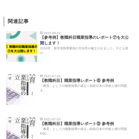
関連記事
2022-09-24
【参考例】教職科目職業指導のレポート⑦を大公
開します！
2016年、新学習指導要領の方向性が確立されました。子ども達
の…
2021-07-23
【教職科目】職業指導レポート⑧ 参考例
「教育」としての職業指導の成立―戦前日本の学校と移行問題
キ…
2021-07-23
【教職科目】職業指導レポート⑨ 参考例
「教育」としての職業指導の成立―戦前日本の学校と移行問題
PDC…